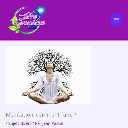
Aller
A
MAI
au
r
MEN
contenu
c
h
i
v
e
s
Méditation, comment faire ?
/
Sujets divers
/ Par
Jean-Pascal