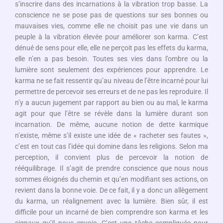
s’inscrire dans des incarnations à la vibration trop basse. La
conscience ne se pose pas de questions sur ses bonnes ou
mauvaises vies, comme elle ne choisit pas une vie dans un
peuple à la vibration élevée pour améliorer son karma. C’est
dénué de sens pour elle, elle ne perçoit pas les effets du karma,
elle n’en a pas besoin. Toutes ses vies dans l’ombre ou la
lumière sont seulement des expériences pour apprendre. Le
karma ne se fait ressentir qu’au niveau de l’être incarné pour lui
permettre de percevoir ses erreurs et de ne pas les reproduire. Il
n’y a aucun jugement par rapport au bien ou au mal, le karma
agit pour que l’être se révèle dans la lumière durant son
incarnation. De même, aucune notion de dette karmique
n’existe, même s’il existe une idée de « racheter ses fautes »,
c’est en tout cas l’idée qui domine dans les religions. Selon ma
perception, il convient plus de percevoir la notion de
rééquilibrage. Il s’agit de prendre conscience que nous nous
sommes éloignés du chemin et qu’en modifiant ses actions, on
revient dans la bonne voie. De ce fait, il y a donc un allègement
du karma, un réalignement avec la lumière. Bien sûr, il est
difficile pour un incarné de bien comprendre son karma et les
signaux qu’il nous envoie. C’est une tâche compliquée pour