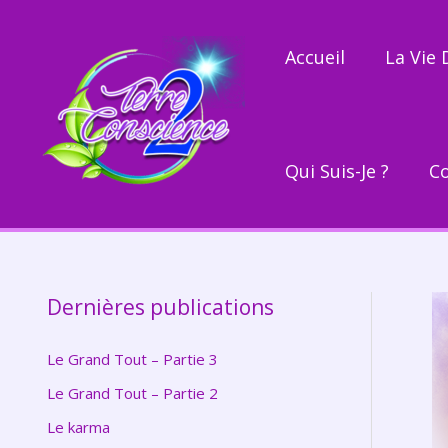
Aller
A
au
r
Accueil
La Vie
contenu
c
h
i
v
Qui Suis-Je ?
C
e
s
Dernières publications
Le Grand Tout – Partie 3
Le Grand Tout – Partie 2
Le karma