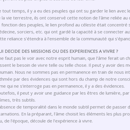
 tout temps, il y a eu des peuples qui ont su garder le lien avec 
 la vie terrestre, ils ont conservé cette notion de l’âme reliée au d
 fonction des peuples, le lien profond au céleste était concent
decine, sorciers, etc. qui ont gardé la capacité à se connecter 
tte reliance s’étendra à l’ensemble de la communauté qui s’épan
UI DECIDE DES MISSIONS OU DES EXPERIENCES A VIVRE ?
 ne faut pas le voir avec notre esprit humain, que l’âme ferait un c
ssent le besoin de vivre telle ou telle chose. Il peut y avoir des
humain. Nous ne sommes pas en permanence en train de nous interr
thmée par des évidences qui sont hors du champ de notre conscie
âme qui ne s’interroge pas en permanence, il y a des évidences.
utefois, il peut y avoir une guidance par les êtres de lumière, par
fimes, très subtils.
absence de temporalité dans le monde subtil permet de passer d’
carnations. En la préparant, l’âme choisit les éléments les plus p
eu, de l’époque, découle de l’expérience à vivre.