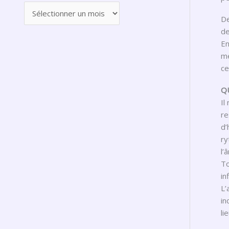
De
de
En
mé
ce
Q
Il
re
d’
ry
l’
To
in
L’
in
li