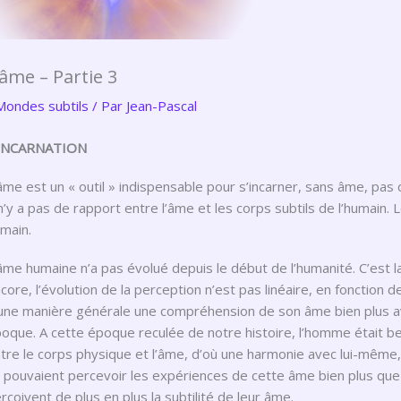
’âme – Partie 3
Mondes subtils
/ Par
Jean-Pascal
’INCARNATION
âme est un « outil » indispensable pour s’incarner, sans âme, pas 
 n’y a pas de rapport entre l’âme et les corps subtils de l’humain. 
main.
âme humaine n’a pas évolué depuis le début de l’humanité. C’est l
core, l’évolution de la perception n’est pas linéaire, en fonction 
une manière générale une compréhension de son âme bien plus a
oque. A cette époque reculée de notre histoire, l’homme était beau
tre le corps physique et l’âme, d’où une harmonie avec lui-mêm
s pouvaient percevoir les expériences de cette âme bien plus q
rçoivent de plus en plus la subtilité de leur âme.