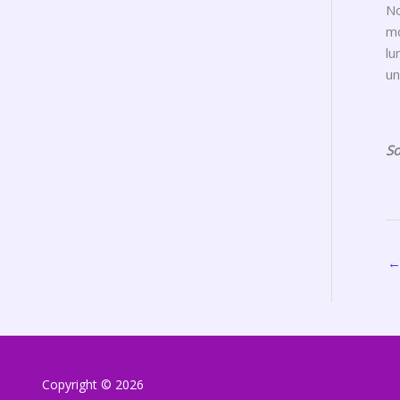
No
mo
lu
un
So
Copyright © 2026