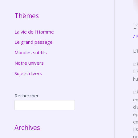
Thèmes
L
La vie de l'Homme
/
Le grand passage
L
Mondes subtils
Notre univers
L’
Il
Sujets divers
hu
L’
Rechercher
en
d’
ép
en
Archives
Il
pe